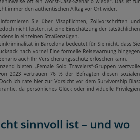
sehinweise oft ein Worst-Case-Szenario wieder. Das ist für
cht immer den authentischen Alltag vor Ort wider.
informieren Sie über Visapflichten, Zollvorschriften un
jedoch nicht leisten, ist eine Einschätzung der tatsächlichen
dens in einzelnen Straß
enz
ügen.
inkriminalität in Barcelona bedeutet für Sie nicht, dass Si
Rucksack nach vorne! Eine formelle Reisewarnung hingegen
zenario auch Ihr Versicherungsschutz erl
ö
schen kann.
zend bieten „Female Solo Travelers“-Gruppen wertvoll
von 2023 vertrauen 76 % der Befragten diesen sozialen
Doch ich rate hier zur Vorsicht vor dem Survivorship Bias:
arantie, da persönliches Glück oder individuelle Privilegien
cht sinnvoll ist – und wo