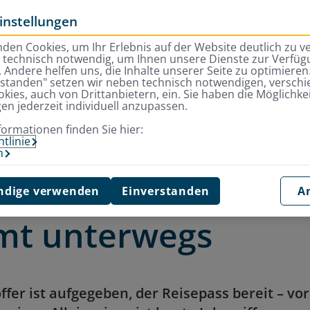
instellungen
den Cookies, um Ihr Erlebnis auf der Website deutlich zu v
d technisch notwendig, um Ihnen unsere Dienste zur Verfügu
 Andere helfen uns, die Inhalte unserer Seite zu optimieren.
rstanden" setzen wir neben technisch notwendigen, versch
kies, auch von Drittanbietern, ein. Sie haben die Möglichkei
gen jederzeit individuell anzupassen.
auen sicher und selbstbestimmt unterwegs
formationen finden Sie hier:
tlinie
m
nd Frauen sicher
dige verwenden
Einverstanden
A
mt unterwegs
fer ist aufgegeben, der Reisepass bereit – vor