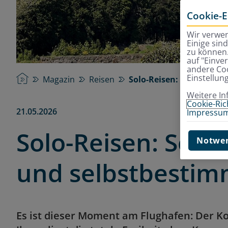
Cookie-E
Wir verwen
Einige sin
zu können.
auf "Einve
andere Coo
Einstellun
Startseite
Magazin
Reisen
Solo-Reisen: So sind Fr
Weitere In
Cookie-Rich
21.05.2026
Impressu
Solo-Reisen: So si
Notwen
und selbstbestim
Es ist dieser Moment am Flughafen: Der Kof