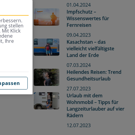
01.04.2024
Impfschutz –
Wissenswertes für
erbessern.
Fernreisen
ng stellen
 Mit Klick
09.04.2023
iedene
t, Ihre
Kasachstan – das
vielleicht vielfältigste
Land der Erde
07.03.2024
Heilendes Reisen: Trend
Gesundheitsurlaub
npassen
27.07.2023
Urlaub mit dem
Wohnmobil – Tipps für
Langzeiturlauber auf vier
Rädern
12.07.2023