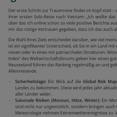
Der erste Schritt zur Traumreise findet im Kopf statt 
ihrer ersten Solo-Reise nach Vietnam: „Ich wollte das 
über das ich online schon so viele positive Berichte 
mir das n
ö
tige Vertrauen gegeben, dass ich das auch al
Die Wahl Ihres Ziels entscheidet darüber, wie viel ment
ist ein signifikanter Unterschied, ob Sie in ein Land m
reisen oder in eines mit patriarchalen Strukturen. W
Index“ des Weltwirtschaftsforums geben hier einen gu
Neuseeland führen das Ranking regelmäßig an und gelten
Alleinreisende.
Sicherheitslage:
Ein Blick auf die
Global Risk Ma
Landes zu bekommen. Diese wird jedes Jahr aktualisi
aller Länder wider.
Saisonale Risiken (Monsun, Hitze, Winter):
Ein Mon
sind nicht nur ungemütlich, sondern bringen auch G
Meteorologie nehmen Extremwetterereignisse zu. We