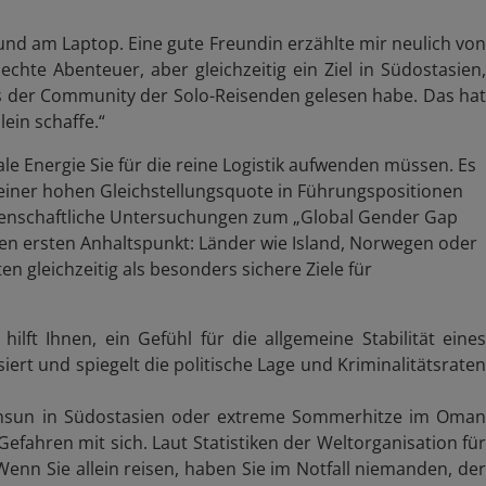
– und am Laptop. Eine gute Freundin erzählte mir neulich von
echte Abenteuer, aber gleichzeitig ein Ziel in Südostasien,
aus der Community der Solo-Reisenden gelesen habe. Das hat
lein schaffe.
“
ale Energie Sie für die reine Logistik aufwenden müssen. Es
it einer hohen Gleichstellungsquote in Führungspositionen
issenschaftliche Untersuchungen zum „Global Gender Gap
ten ersten Anhaltspunkt: Länder wie Island, Norwegen oder
 gleichzeitig als besonders sichere Ziele für
p
hilft Ihnen, ein Gefühl für die allgemeine Stabilität eines
ert und spiegelt die politische Lage und Kriminalitätsraten
sun in Südostasien oder extreme Sommerhitze im Oma
efahren mit sich. Laut Statistiken der Weltorganisation für
nn Sie allein reisen, haben Sie im Notfall niemanden, der