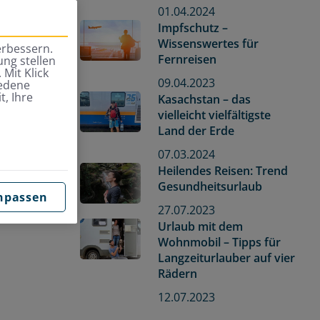
01.04.2024
Impfschutz –
Wissenswertes für
erbessern.
Fernreisen
ng stellen
 Mit Klick
09.04.2023
iedene
t, Ihre
Kasachstan – das
vielleicht vielfältigste
Land der Erde
07.03.2024
Heilendes Reisen: Trend
Gesundheitsurlaub
npassen
27.07.2023
Urlaub mit dem
Wohnmobil – Tipps für
Langzeiturlauber auf vier
Rädern
12.07.2023