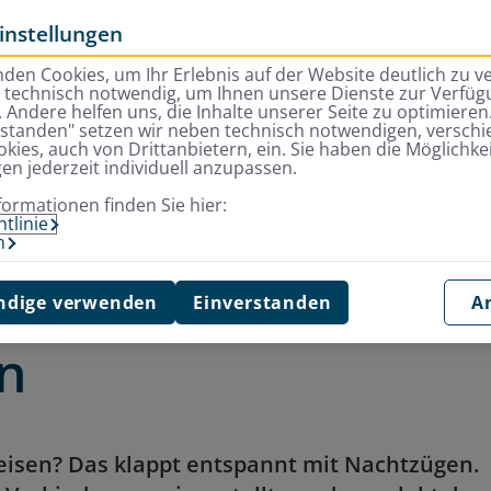
instellungen
den Cookies, um Ihr Erlebnis auf der Website deutlich zu v
d technisch notwendig, um Ihnen unsere Dienste zur Verfügu
 Andere helfen uns, die Inhalte unserer Seite zu optimieren.
rstanden" setzen wir neben technisch notwendigen, versch
kies, auch von Drittanbietern, ein. Sie haben die Möglichkei
gen jederzeit individuell anzupassen.
pa – bequem im Schlaf verreisen
formationen finden Sie hier:
tlinie
m
ch Europa – bequem
dige verwenden
Einverstanden
A
en
reisen? Das klappt entspannt mit Nachtzügen.