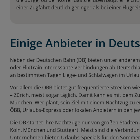
die Sorge, ob der Koffer das Ziel überhaupt erreich
einer Zugfahrt deutlich geringer als bei einer Flugre
Einige Anbieter in Deut
Neben der Deutschen Bahn (DB) bieten unter anderem 
oder FlixTrain interessante Verbindungen ab Deutschla
an bestimmten Tagen Liege- und Schlafwagen im Urlau
Vor allem die ÖBB bietet gut frequentierte Strecken w
– Zürich, meist sogar täglich. Damit kann es mit dem
München. Wer plant, sein Ziel mit einem Nachtzug zu er
ÖBB, Urlaubs-Express oder lokalen Anbietern in den je
Die DB startet ihre Nachtzüge nur von großen Städten 
Köln, München und Stuttgart. Meist sind die Verbindu
Unternehmen bieten Urlaubs-Specials für den Sommer 