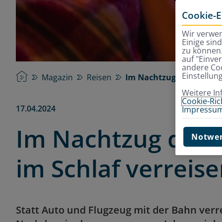
Cookie-E
Wir verwen
Einige sin
zu können.
auf "Einve
andere Coo
Einstellun
Startseite
Magazin
Reisen
Im Nachtzug durch Euro
Weitere In
Cookie-Rich
17.04.2024
Impressu
Im Nachtzug dur
Notwen
im Schlaf verreis
Statt Auto und Flugzeug mit der Bahn ver