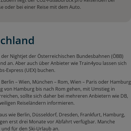
t. Zudem liegt der CO2-Fußabdruck pro Reisenden bei
ise oder bei einer Reise mit dem Auto.
schland
der Nightjet der Österreichischen Bundesbahnen (ÖBB)
nd an. Aber auch über Anbieter wie Train4you lassen sich
bs-Express (UEX) buchen.
ie Berlin – Wien, München – Rom, Wien – Paris oder Hamburg
 Zug von Hamburg bis nach Rom gehen, mit Umstieg in
reichen, sollte sich daher bei mehreren Anbietern wie DB,
weiligen Reiseländern informieren.
aus wie Berlin, Düsseldorf, Dresden, Frankfurt, Hamburg,
ngen erst drei Monate vor Abfahrt verfügbar. Manche
und für den Ski-Urlaub an.