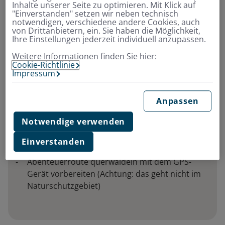
Inhalte unserer Seite zu optimieren. Mit Klick auf
Wer einen Wanderurlaub mit Kindern
"Einverstanden" setzen wir neben technisch
notwendigen, verschiedene andere Cookies, auch
plant, sollte deshalb folgende
von Drittanbietern, ein. Sie haben die Möglichkeit,
Aktivitäten immer mit einplanen:
Ihre Einstellungen jederzeit individuell anzupassen.
Weitere Informationen finden Sie hier:
Cookie-Richtlinie
Steine ins Wasser werfen
Impressum
Dinge sammeln (glitzernde Steine, Fossilien,
Stöcke, Früchte, Blätter)
Anpassen
Kleine Höhlen erkunden
Ruinen oder alte, eingefallene Häuser
Notwendige verwenden
besuchen
Nach Schätzen graben
Einverstanden
Tiere beobachten
Abenteuerroute querwaldein mit dem GPS-
Gerät vorbereiten (Achtung: das geht nicht im
Naturschutzgebiet)