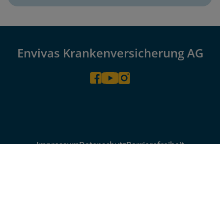
Envivas Krankenversicherung AG
Impressum
Datenschutz
Barrierefreiheit
Cookie-Einstellungen
© 2026 Envivas
Ein Unternehmen der Generali