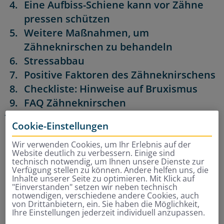
Eine Aufbiss-Schiene kann vor Zähne
pressen schützen
Weitere Maßnahmen, um
Zähneknirschen zu behandeln
Stressabbau
Positive Faktoren des Zähneknirschens
Checkliste: Hinweise auf Bruxismus
FAQ Zähneknirschen
Quellen
Cookie-Einstellungen
Wir verwenden Cookies, um Ihr Erlebnis auf der
Stress als Ursache für
Website deutlich zu verbessern. Einige sind
technisch notwendig, um Ihnen unsere Dienste zur
Zähneknirschen
Verfügung stellen zu können. Andere helfen uns, die
Inhalte unserer Seite zu optimieren. Mit Klick auf
"Einverstanden" setzen wir neben technisch
„Zähneknirschen ist häufig ein psychosomatisches
notwendigen, verschiedene andere Cookies, auch
von Drittanbietern, ein. Sie haben die Möglichkeit,
Phänomen“, sagt Prof. Dr. Dietmar Oesterreich,
Ihre Einstellungen jederzeit individuell anzupassen.
Vizepräsident der Bundeszahnärztekammer. Neben