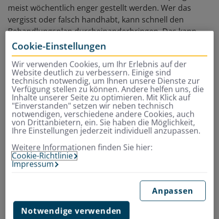
meist wöchentlich enger gestellt werden. Wer das
vergisst oder falsch handhabt, kann schnell den
Behandlungsplan durcheinanderbringen. Das kann
dann eine Verlängerung der Tragezeit bedeuten.
Cookie-Einstellungen
Wir verwenden Cookies, um Ihr Erlebnis auf der
Check mit dem Do-it-
Website deutlich zu verbessern. Einige sind
technisch notwendig, um Ihnen unsere Dienste zur
yourself-Scan soll
Verfügung stellen zu können. Andere helfen uns, die
Inhalte unserer Seite zu optimieren. Mit Klick auf
motivieren, kann aber auch
"Einverstanden" setzen wir neben technisch
notwendigen, verschiedene andere Cookies, auch
von Drittanbietern, ein. Sie haben die Möglichkeit,
nerven
Ihre Einstellungen jederzeit individuell anzupassen.
Weitere Informationen finden Sie hier:
Deshalb ist ein regelmäßiger Scan von zu Hause eine
Cookie-Richtlinie
Impressum
sinnvolle Innovation. Mit Hilfe der Smartphone-App ist
der Facharzt gewissermaßen rund um die Uhr mit
dabei, digital, berührungsfrei, nur einen Tastendruck
Anpassen
entfernt. Doch wie funktioniert das, und ist es wirklich
Notwendige verwenden
zuverlässig genug?