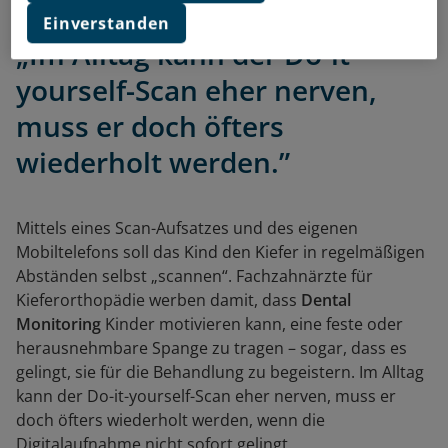
Einverstanden
„Im Alltag kann der Do-it-
yourself-Scan eher nerven,
muss er doch öfters
wiederholt werden.”
Mittels eines Scan-Aufsatzes und des eigenen
Mobiltelefons soll das Kind den Kiefer in regelmäßigen
Abständen selbst „scannen“. Fachzahnärzte für
Kieferorthopädie werben damit, dass
Dental
Monitoring
Kinder motivieren kann, eine feste oder
herausnehmbare Spange zu tragen – sogar, dass es
gelingt, sie für die Behandlung zu begeistern. Im Alltag
kann der Do-it-yourself-Scan eher nerven, muss er
doch öfters wiederholt werden, wenn die
Digitalaufnahme nicht sofort gelingt.