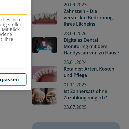
20.09.2023
Zahnstein – Die
versteckte Bedrohung
erbessern.
Ihres Lächelns
ng stellen
 Mit Klick
28.04.2026
iedene
t, Ihre
Digitales Dental
Monitoring mit dem
Handyscan von zu Hause
25.01.2024
Retainer: Arten, Kosten
und Pflege
npassen
01.11.2023
Ist Zahnersatz ohne
Zuzahlung möglich?
23.07.2025