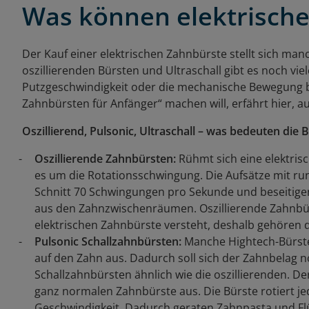
Was können elektrisch
Der Kauf einer elektrischen Zahnbürste stellt sich ma
oszillierenden Bürsten und Ultraschall gibt es noch vie
Putzgeschwindigkeit oder die mechanische Bewegung be
Zahnbürsten für Anfänger“ machen will, erfährt hier, 
Oszillierend, Pulsonic, Ultraschall – was bedeuten die B
Oszillierende Zahnbürsten:
Rühmt sich eine elektris
es um die Rotationsschwingung. Die Aufsätze mit ru
Schnitt 70 Schwingungen pro Sekunde und beseitige
aus den Zahnzwischenräumen. Oszillierende Zahnbür
elektrischen Zahnbürste versteht, deshalb gehören d
Pulsonic
Schallzahnbürsten:
Manche Hightech-Bürste
auf den Zahn aus. Dadurch soll sich der Zahnbelag no
Schallzahnbürsten ähnlich wie die oszillierenden. Der
ganz normalen Zahnbürste aus. Die Bürste rotiert jed
Geschwindigkeit. Dadurch geraten Zahnpasta und F