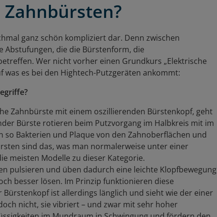
e Zahnbürsten?
nchmal ganz schön kompliziert dar. Denn zwischen
le Abstufungen, die die Bürstenform, die
treffen. Wer nicht vorher einen Grundkurs „Elektrische
auf was es bei den Hightech-Putzgeräten ankommt:
egriffe?
che Zahnbürste mit einem oszillierenden Bürstenkopf, geht
nder Bürste rotieren beim Putzvorgang im Halbkreis mit im
n so Bakterien und Plaque von den Zahnoberflächen und
sten sind das, was man normalerweise unter einer
ie meisten Modelle zu dieser Kategorie.
n pulsieren und üben dadurch eine leichte Klopfbewegung
ch besser lösen. Im Prinzip funktionieren diese
 Bürstenkopf ist allerdings länglich und sieht wie der einer
och nicht, sie vibriert – und zwar mit sehr hoher
lüssigkeiten im Mundraum in Schwingung und fördern den