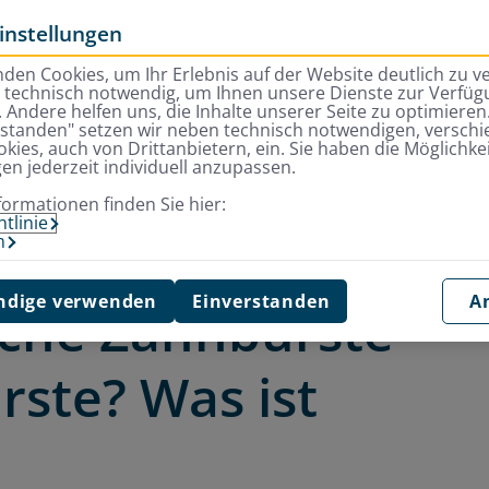
instellungen
den Cookies, um Ihr Erlebnis auf der Website deutlich zu v
d technisch notwendig, um Ihnen unsere Dienste zur Verfügu
 Andere helfen uns, die Inhalte unserer Seite zu optimieren.
rstanden" setzen wir neben technisch notwendigen, versch
kies, auch von Drittanbietern, ein. Sie haben die Möglichkei
gen jederzeit individuell anzupassen.
nbürste? Was ist besser?
formationen finden Sie hier:
tlinie
m
dige verwenden
Einverstanden
A
ische Zahnbürste
ste? Was ist