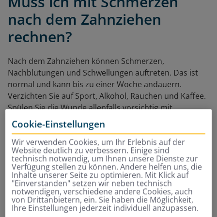
Muss ich mit Schmerzen
nach dem Zahnziehen
rechnen?
Nach dem Zahnziehen können Schmerzen,
Nachblutungen und Schwellungen auftreten. Das ist
normal und kann bis zu einer Woche andauern.
Verzichten Sie auf Sport, Alkohol, Rauchen und Kaffee.
Spülen Sie die Wunde allenfalls vorsichtig mit
lauwarmem Wasser! In der Wunde bildet sich ein
Cookie-Einstellungen
Blutpfropf, der zur Heilung beiträgt. Eine Mundspülung
Wir verwenden Cookies, um Ihr Erlebnis auf der
würde den Blutpfropf angreifen.
Website deutlich zu verbessern. Einige sind
technisch notwendig, um Ihnen unsere Dienste zur
Verfügung stellen zu können. Andere helfen uns, die
Mit welchen Schmerzen
Inhalte unserer Seite zu optimieren. Mit Klick auf
"Einverstanden" setzen wir neben technisch
muss ich nach der
notwendigen, verschiedene andere Cookies, auch
von Drittanbietern, ein. Sie haben die Möglichkeit,
Zahnimplantation rechnen?
Ihre Einstellungen jederzeit individuell anzupassen.