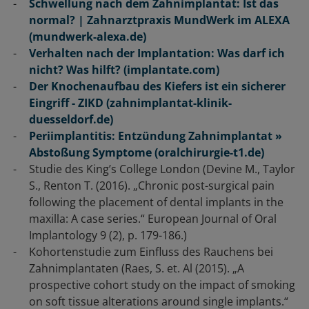
Schwellung nach dem Zahnimplantat: Ist das
normal? | Zahnarztpraxis MundWerk im ALEXA
(mundwerk-alexa.de)
Verhalten nach der Implantation: Was darf ich
nicht? Was hilft? (implantate.com)
Der Knochenaufbau des Kiefers ist ein sicherer
Eingriff - ZIKD (zahnimplantat-klinik-
duesseldorf.de)
Periimplantitis: Entzündung Zahnimplantat »
Abstoßung Symptome (oralchirurgie-t1.de)
Studie des King’s College London (Devine M., Taylor
S., Renton T. (2016). „Chronic post-surgical pain
following the placement of dental implants in the
maxilla: A case series.“
European Journal of Oral
Implantology 9 (2), p. 179-186.)
Kohortenstudie zum Einfluss des Rauchens bei
Zahnimplantaten (Raes, S. et.
Al (2015). „A
prospective cohort study on the impact of smoking
on soft tissue alterations around single implants.“