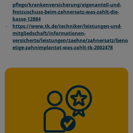
pflege/krankenversicherung/eigenanteil-und-
festzuschuss-beim-zahnersatz-was-zahlt-die-
kasse-12884
https://www.tk.de/techniker/leistungen-und-
mitgliedschaft/informationen-
versicherte/leistungen/zaehne/zahnersatz/beno
etige-zahnimplantat-was-zahlt-tk-2002478