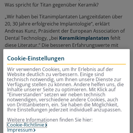
Was spricht für Titan gegenüber Keramik?
„Wir haben bei Titanimplantaten Langzeitdaten über
20, 30 Jahre erfolgreiche Implantologie“, erklärt
Andreas Kunz, Präsident der European Association of
Dental Technology, „bei
Keramikimplantaten
fehlt
diese Literatur.“ Die besseren Erfahrungswerte mit
dem Material seien aber nicht der einzige Grund:
Cookie-Einstellungen
„Metalle sind
grundsätzlich duktiler
, also besser zu
dehnen oder zu verformen.“ Auf weniger Volumen
Wir verwenden Cookies, um Ihr Erlebnis auf der
könne man insbesondere Titanimplantate stabiler
Website deutlich zu verbessern. Einige sind
technisch notwendig, um Ihnen unsere Dienste zur
bauen als solche aus Keramik.
Verfügung stellen zu können. Andere helfen uns, die
Inhalte unserer Seite zu optimieren. Mit Klick auf
"Einverstanden" setzen wir neben technisch
„Ich rate unseren Patienten
notwendigen, verschiedene andere Cookies, auch
von Drittanbietern, ein. Sie haben die Möglichkeit,
Ihre Einstellungen jederzeit individuell anzupassen.
meist zu Titan. Lieber ein
Weitere Informationen finden Sie hier:
wenig konservativ handeln
Cookie-Richtlinie
Impressum