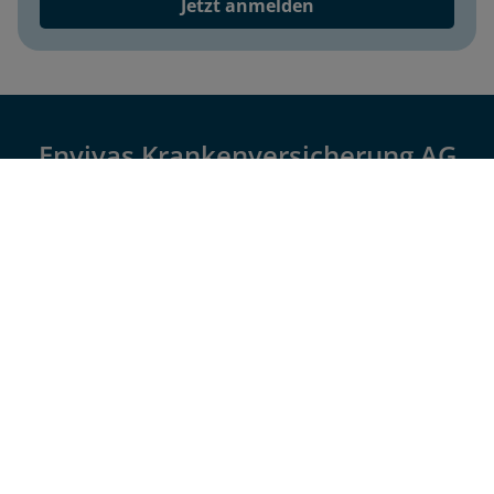
Jetzt anmelden
Envivas Krankenversicherung AG
Impressum
Datenschutz
Barrierefreiheit
Cookie-Einstellungen
© 2026 Envivas