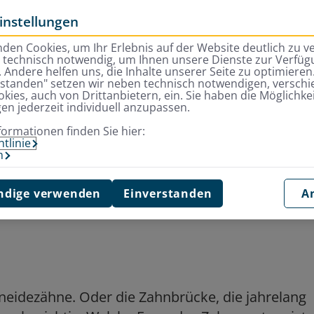
instellungen
den Cookies, um Ihr Erlebnis auf der Website deutlich zu v
d technisch notwendig, um Ihnen unsere Dienste zur Verfügu
 Andere helfen uns, die Inhalte unserer Seite zu optimieren.
rstanden" setzen wir neben technisch notwendigen, versch
kies, auch von Drittanbietern, ein. Sie haben die Möglichkei
gen jederzeit individuell anzupassen.
ebenwirkungen bei Zahnimplantaten
formationen finden Sie hier:
tlinie
m
nwirkungen bei
dige verwenden
Einverstanden
A
chneidezähne. Oder die Zahnbrücke, die jahrelang