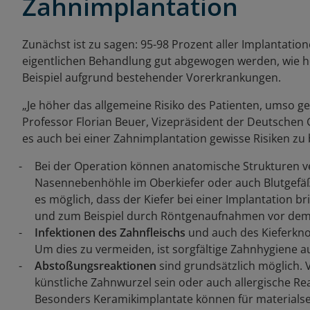
Zahnimplantation
Zunächst ist zu sagen: 95-98 Prozent aller Implantatio
eigentlichen Behandlung gut abgewogen werden, wie hoc
Beispiel aufgrund bestehender Vorerkrankungen.
„Je höher das allgemeine Risiko des Patienten, umso ge
Professor Florian Beuer, Vizepräsident der Deutschen Ge
es auch bei einer Zahnimplantation gewisse Risiken zu
Bei der Operation können anatomische Strukturen ve
Nasennebenhöhle im Oberkiefer oder auch Blutgefäße 
es möglich, dass der Kiefer bei einer Implantation br
und zum Beispiel durch Röntgenaufnahmen vor dem E
Infektionen des Zahnfleischs
und auch des Kieferkno
Um dies zu vermeiden, ist sorgfältige Zahnhygiene au
Abstoßungsreaktionen
sind grundsätzlich möglich.
künstliche Zahnwurzel sein oder auch allergische Re
Besonders Keramikimplantate können für materialsen