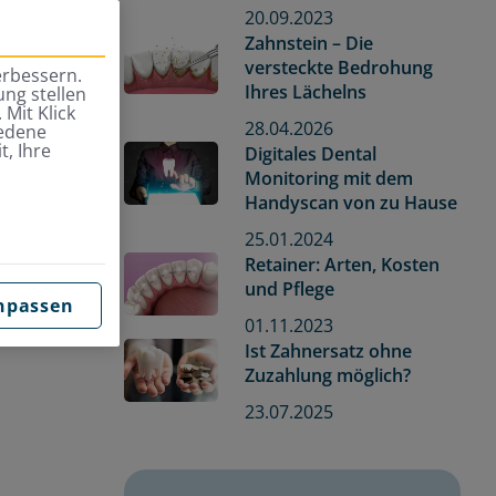
20.09.2023
Zahnstein – Die
versteckte Bedrohung
erbessern.
Ihres Lächelns
ng stellen
 Mit Klick
28.04.2026
iedene
t, Ihre
Digitales Dental
Monitoring mit dem
Handyscan von zu Hause
25.01.2024
Retainer: Arten, Kosten
und Pflege
npassen
01.11.2023
Ist Zahnersatz ohne
Zuzahlung möglich?
23.07.2025