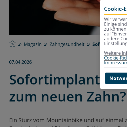
Cookie-E
Wir verwen
Einige sin
zu können.
auf "Einve
andere Coo
Einstellun
Startseite
Magazin
Zahngesundheit
Sofortimplanta
Weitere In
Cookie-Rich
07.04.2026
Impressu
Sofortimplantate:
Notwen
zum neuen Zahn?
Ein Sturz vom Mountainbike und auf einmal z