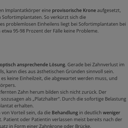
den Implantatkörper eine
provisorische Krone
aufgesetzt,
Sofortimplantaten. So verkürzt sich die
es problemlosen Einheilens liegt bei Sofortimplantaten bei
n etwa 95-98 Prozent der Fälle keine Probleme.
optisch ansprechende Lösung
. Gerade bei Zahnverlust im
ls, kann dies aus ästhetischen Gründen sinnvoll sein.
 es keine Einheilzeit, die abgewartet werden muss, und
körpers.
ernten Zahn herum bilden sich nicht zurück. Der
sozusagen als „Platzhalter“. Durch die sofortige Belastung
antat erhalten.
von Vorteil sein, da die
Behandlung
in deutlich
weniger
t. Patient oder Patientin verlassen meist bereits nach der
satz in Form einer Zahnkrone oder Brücke.