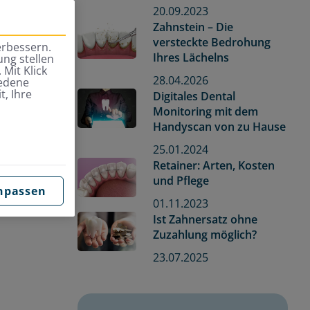
20.09.2023
Zahnstein – Die
versteckte Bedrohung
erbessern.
Ihres Lächelns
ng stellen
 Mit Klick
28.04.2026
iedene
t, Ihre
Digitales Dental
Monitoring mit dem
Handyscan von zu Hause
25.01.2024
Retainer: Arten, Kosten
und Pflege
npassen
01.11.2023
Ist Zahnersatz ohne
Zuzahlung möglich?
23.07.2025