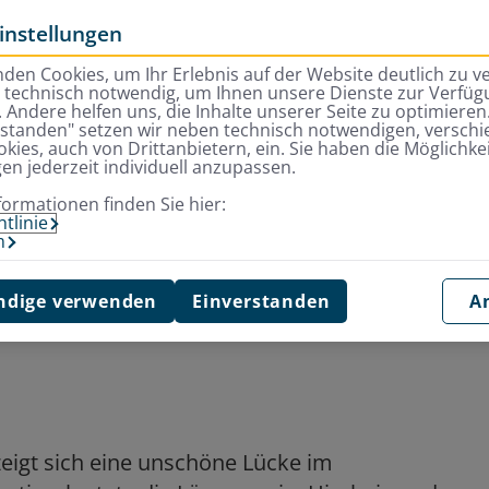
instellungen
den Cookies, um Ihr Erlebnis auf der Website deutlich zu v
d technisch notwendig, um Ihnen unsere Dienste zur Verfügu
 Andere helfen uns, die Inhalte unserer Seite zu optimieren.
rstanden" setzen wir neben technisch notwendigen, versch
kies, auch von Drittanbietern, ein. Sie haben die Möglichkei
gen jederzeit individuell anzupassen.
te: Der schnelle Weg zum neuen Zahn?
formationen finden Sie hier:
tlinie
m
 Der schnelle Weg
dige verwenden
Einverstanden
A
eigt sich eine unschöne Lücke im