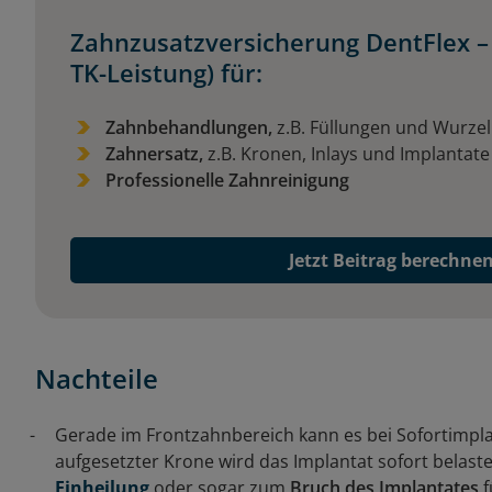
Zahnzusatzversicherung DentFlex – 
TK-Leistung) für:
Zahnbehandlungen,
z.B. Füllungen und Wurz
Zahnersatz,
z.B. Kronen, Inlays und Implantat
Professionelle Zahnreinigung
Jetzt Beitrag berechne
Nachteile
Gerade im Frontzahnbereich kann es bei Sofortimp
aufgesetzter Krone wird das Implantat sofort belaste
Einheilung
oder sogar zum
Bruch des Implantates
f