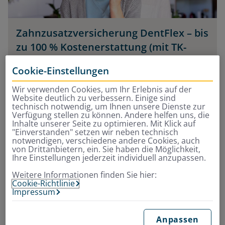
Zahnzusatzversicherung DentFlex – bis
zu 100 % Kostenerstattung (mit TK-
Leistung) für:
Cookie-Einstellungen
Zahnbehandlungen,
z.B. Füllungen und
Wir verwenden Cookies, um Ihr Erlebnis auf der
Website deutlich zu verbessern. Einige sind
Wurzelbehandlungen
technisch notwendig, um Ihnen unsere Dienste zur
Zahnersatz,
z.B. Kronen, Inlays und
Verfügung stellen zu können. Andere helfen uns, die
Implantate
Inhalte unserer Seite zu optimieren. Mit Klick auf
"Einverstanden" setzen wir neben technisch
Professionelle Zahnreinigung
notwendigen, verschiedene andere Cookies, auch
von Drittanbietern, ein. Sie haben die Möglichkeit,
Ihre Einstellungen jederzeit individuell anzupassen.
Jetzt Beitrag berechnen und online
Weitere Informationen finden Sie hier:
Cookie-Richtlinie
abschließen
Impressum
Anpassen