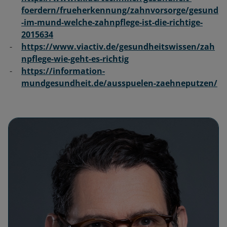
foerdern/frueherkennung/zahnvorsorge/gesund
-im-mund-welche-zahnpflege-ist-die-richtige-
2015634
https://www.viactiv.de/gesundheitswissen/zah
npflege-wie-geht-es-richtig
https://information-
mundgesundheit.de/ausspuelen-zaehneputzen/