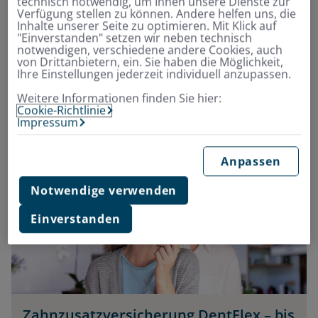
technisch notwendig, um Ihnen unsere Dienste zur
angesetzt werden – die Druckausübung sollte
Verfügung stellen zu können. Andere helfen uns, die
zurückhaltend sein, die Borsten dürfen sich nur leicht
Inhalte unserer Seite zu optimieren. Mit Klick auf
"Einverstanden" setzen wir neben technisch
biegen. Rüttelnde Bürstenbewegungen sollen den
notwendigen, verschiedene andere Cookies, auch
Belag lösen, anschließende sanfte Wischbewegungen
von Drittanbietern, ein. Sie haben die Möglichkeit,
Ihre Einstellungen jederzeit individuell anzupassen.
von rot nach weiß den Schmutz wegfegen. Das Ganze
wird mindestens zehnmal pro Zahn und Seite
Weitere Informationen finden Sie hier:
Cookie-Richtlinie
wiederholt. Danach sind die Kauflächen dran, die man
Impressum
eher horizontal putzt.
Anpassen
Notwendige verwenden
Einverstanden
Zahnzusatzversicherung DentFlex – bis