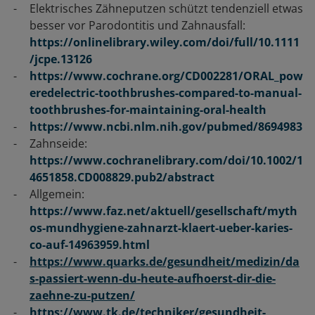
Elektrisches Zähneputzen schützt tendenziell etwas
besser vor Parodontitis und Zahnausfall:
https://onlinelibrary.wiley.com/doi/full/10.1111
/jcpe.13126
https://www.cochrane.org/CD002281/ORAL_pow
eredelectric-toothbrushes-compared-to-manual-
toothbrushes-for-maintaining-oral-health
https://www.ncbi.nlm.nih.gov/pubmed/8694983
Zahnseide:
https://www.cochranelibrary.com/doi/10.1002/1
4651858.CD008829.pub2/abstract
Allgemein:
https://www.faz.net/aktuell/gesellschaft/myth
os-mundhygiene-zahnarzt-klaert-ueber-karies-
co-auf-14963959.html
https://www.quarks.de/gesundheit/medizin/da
s-passiert-wenn-du-heute-aufhoerst-dir-die-
zaehne-zu-putzen/
https://www.tk.de/techniker/gesundheit-